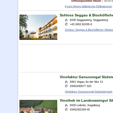
Öffnungszeiten Heute :
09:00 b
Il vero Amore Italienische Delikatessen
Schloss Seggau & Bischöfliche
8430
Seggauberg
,
Seggauberg
+43.3452.82435-0
Schloss Seggau & Bischöflicher Weinke
Vinofaktur Genussregal Südst
8461
Vogau
,
An der Mur 13
03453/40677-320
Vinofaktur Genussregal Südsteiermark
Vinothek im Landesweingut Si
8430
Leibnitz
,
Kogelberg
03452/82339-45