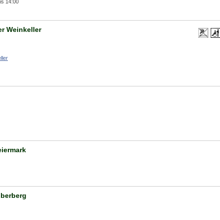
is 14:00
r Weinkeller
ller
eiermark
lberberg