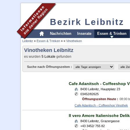
Bezirk Leibnitz
Nachrichten
Inserate
Essen & Trinken
Leibnitz
»
Essen & Trinken
»
»
Vinotheken
Vinotheken Leibnitz
es wurden
5 Lokale
gefunden
Suche nach Öffnungszeiten :
Cafe Adanitsch - Coffeeshop 
8430
Leibnitz
,
Hauptplatz 23
03452/82625
Öffnungszeiten Heute :
08:00 b
Cafe Adanitsch - Coffeeshop Vinothek
Il vero Amore Italienische Deli
8430
Leibnitz
,
Grazergasse
+43 3452/ 755 82