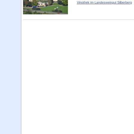
Vinothek im Landesweingut Silberberg