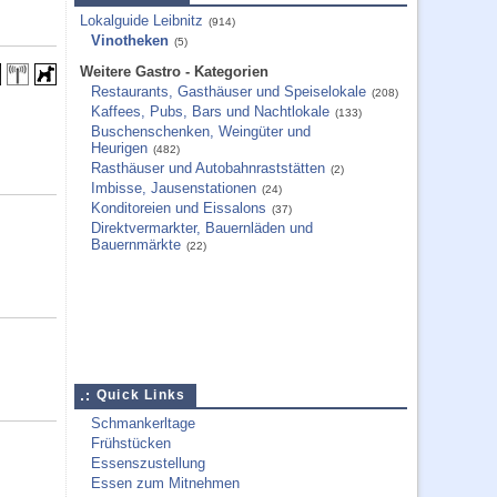
Lokalguide Leibnitz
(914)
Vinotheken
(5)
Weitere Gastro - Kategorien
Restaurants, Gasthäuser und Speiselokale
(208)
Kaffees, Pubs, Bars und Nachtlokale
(133)
Buschenschenken, Weingüter und
Heurigen
(482)
Rasthäuser und Autobahnraststätten
(2)
Imbisse, Jausenstationen
(24)
Konditoreien und Eissalons
(37)
Direktvermarkter, Bauernläden und
Bauernmärkte
(22)
Quick Links
Schmankerltage
Frühstücken
Essenszustellung
Essen zum Mitnehmen