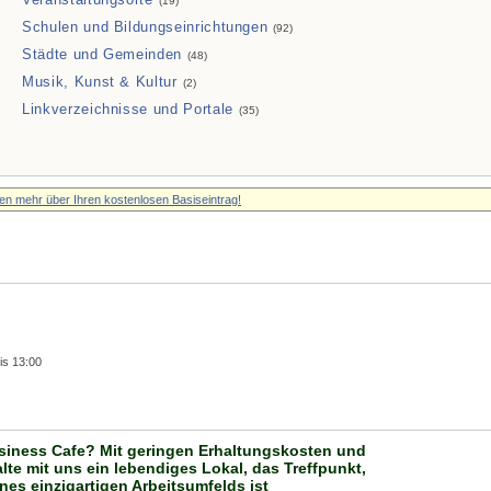
(19)
Schulen und Bildungseinrichtungen
(92)
Städte und Gemeinden
(48)
Musik, Kunst & Kultur
(2)
Linkverzeichnisse und Portale
(35)
ren mehr über Ihren kostenlosen Basiseintrag!
is 13:00
usiness Cafe? Mit geringen Erhaltungskosten und
te mit uns ein lebendiges Lokal, das Treffpunkt,
nes einzigartigen Arbeitsumfelds ist