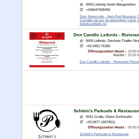
8403
Lebring-Sankt Margarethen
+436647938456
Dein Steirercafe - High-End-Business 
Gestalte mit uns ein lebendiges Lokal, d
Arbeitsumfelds ist
Don Camillo Leibnitz - Ristoran
8430
Leibnitz
,
Dechant-Thaller-Str
+43.3452.75360
Öffnungszeiten Heute :
10:00 b
Küche :
10:00 b
Don Camillo Leibnitz - Ristorante Pizze
Schlein's Parkcafe & Restauran
8431
Gralla
,
Obere Dorfstraße
+43.0677.18079511
Öffnungszeiten Heute :
08:00 b
Schlein's Parkcafe & Restaurant