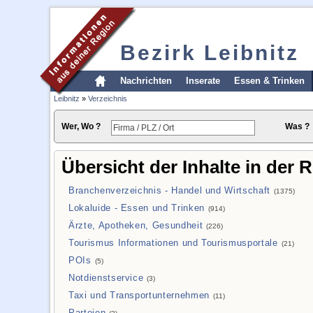
Bezirk Leibnitz
Nachrichten
Inserate
Essen & Trinken
Leibnitz
»
Verzeichnis
Wer, Wo ?
Was ?
Übersicht der Inhalte in der 
Branchenverzeichnis - Handel und Wirtschaft
(1375)
Lokaluide - Essen und Trinken
(914)
Ärzte, Apotheken, Gesundheit
(226)
Tourismus Informationen und Tourismusportale
(21)
POIs
(5)
Notdienstservice
(3)
Taxi und Transportunternehmen
(11)
Parteien