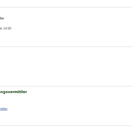
aße
is 14:00
ngsvermittler
ittler