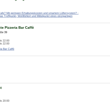
Cafe? Mit geringen Erhaltungskosten und smartem Lüftersystem? -
as Treffpunkt, Wohlfühlort und Mittelpunkt eines einzigartigen
te Pizzeria Bar Caffè
aße 39
is 22:00
is 22:00
ria Bar Caffè
t
is 20:00