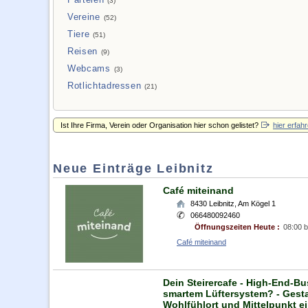
(3)
Vereine
(52)
Tiere
(51)
Reisen
(9)
Webcams
(3)
Rotlichtadressen
(21)
Ist Ihre Firma, Verein oder Organisation hier schon gelistet?
hier erfah
Neue Einträge Leibnitz
Café miteinand
8430
Leibnitz
,
Am Kögel 1
066480092460
Öffnungszeiten Heute :
08:00 b
Café miteinand
Dein Steirercafe - High-End-B
smartem Lüftersystem? - Gestal
Wohlfühlort und Mittelpunkt ei