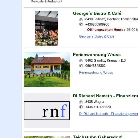
George´s Bistro & Café
8430
Leibnitz
,
Dechant Thaller-Str
+436765909903
Öffnungszeiten Heute :
08:00 b
George´s Bistro & Café
Ferienwohnung Wruss
8462
Gamlitz
,
Kranach 113
06648348302
Ferienwohnung Wruss
DI Richard Nemeth - Finanzieru
8435
Wagna
+4369911486623
DI Richard Nemeth - Finanzierungsverm
Teichstubn Gabersdorf