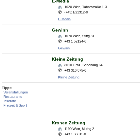
E-Media
1020
Wien
,
Taborstraße 1-3
(+43)1/21312-0
E-Media
Gewinn
1070
Wien
,
Stiftg 31
+43 1 52124-0
Gewinn
Kleine Zeitung
8010
Graz
,
Schönaug 64
+43 316 875-0
Kleine Zeitung
Tipps:
Veranstaltungen
Restaurants
Inserate
Freizeit & Sport
Kronen Zeitung
1190
Wien
,
Muthg 2
+43 1 36011-0