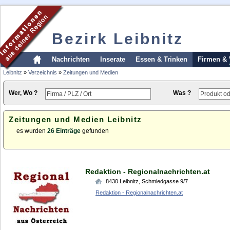
Bezirk Leibnitz
Nachrichten
Inserate
Essen & Trinken
Firmen & 
Leibnitz
»
Verzeichnis
»
Zeitungen und Medien
Wer, Wo ?
Was ?
Zeitungen und Medien Leibnitz
es wurden
26 Einträge
gefunden
Redaktion - Regionalnachrichten.at
8430
Leibnitz
,
Schmiedgasse 9/7
Redaktion - Regionalnachrichten.at