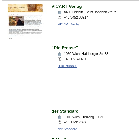
VICART Verlag
8430
Leibnitz
,
Beim Johanniskreuz
+43.3452.83217
VICART Verlag
"Die Presse"
1030
Wien
,
Hainburger Str 33
+43 1 51414-0
"Die Presse"
der Standard
1010
Wien
,
Herreng 19-21
+43 1 53170-0
der Standard