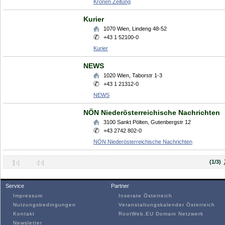
Kronen Zeitung
Kurier
1070
Wien
,
Lindeng 48-52
+43 1 52100-0
Kurier
NEWS
1020
Wien
,
Taborstr 1-3
+43 1 21312-0
NEWS
NÖN Niederösterreichische Nachrichten
3100
Sankt Pölten
,
Gutenbergstr 12
+43 2742 802-0
NÖN Niederösterreichische Nachrichten
(1/3)
Service
Partner
Impressum
Inserate Österreich
Nutzungsbedingungen
Veranstaltungskalender Österreich
Kontakt
RootWeb.EU Domain Netzwerk
Newsletter