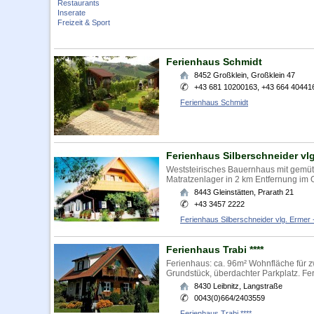
Restaurants
Inserate
Freizeit & Sport
Ferienhaus Schmidt
8452
Großklein
,
Großklein 47
+43 681 10200163, +43 664 40441
Ferienhaus Schmidt
Ferienhaus Silberschneider vlg
Weststeirisches Bauernhaus mit gemütl
Matratzenlager in 2 km Entfernung im O
8443
Gleinstätten
,
Prarath 21
+43 3457 2222
Ferienhaus Silberschneider vlg. Ermer -
Ferienhaus Trabi ****
Ferienhaus: ca. 96m² Wohnfläche für 
Grundstück, überdachter Parkplatz. Fe
8430
Leibnitz
,
Langstraße
0043(0)664/2403559
Ferienhaus Trabi ****