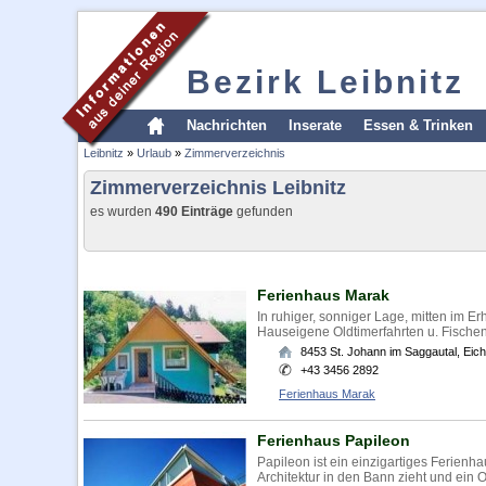
Bezirk Leibnitz
Nachrichten
Inserate
Essen & Trinken
Leibnitz
»
Urlaub
»
Zimmerverzeichnis
Zimmerverzeichnis Leibnitz
es wurden
490 Einträge
gefunden
Ferienhaus Marak
In ruhiger, sonniger Lage, mitten im
Hauseigene Oldtimerfahrten u. Fische
8453
St. Johann im Saggautal
,
Eic
+43 3456 2892
Ferienhaus Marak
Ferienhaus Papileon
Papileon ist ein einzigartiges Ferien
Architektur in den Bann zieht und ein 