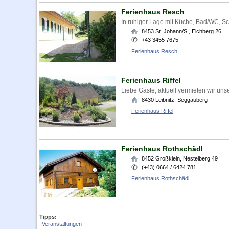
Ferienhaus Resch
In ruhiger Lage mit Küche, Bad/WC, 
8453
St. Johann/S.
,
Eichberg 26
+43 3455 7675
Ferienhaus Resch
Ferienhaus Riffel
Liebe Gäste, aktuell vermieten wir uns
8430
Leibnitz
,
Seggauberg
Ferienhaus Riffel
Ferienhaus Rothschädl
8452
Großklein
,
Nestelberg 49
(+43) 0664 / 6424 781
Ferienhaus Rothschädl
Tipps:
Veranstaltungen