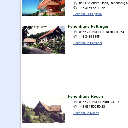
8444
St. Andrä-Höch
,
Rettenberg 5
+43 3136 55111 55
Ferienhaus Papileon
Ferienhaus Pettinger
8452
Großklein
,
Nestelbach 23a
+43 3456 3855
Ferienhaus Pettinger
Ferienhaus Resch
8452
Großklein
,
Burgstall 10
+43 664 500 50 13
Ferienhaus Resch