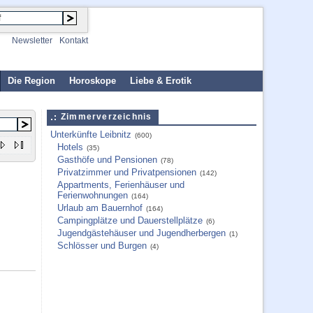
Newsletter
Kontakt
Die Region
Horoskope
Liebe & Erotik
Zimmerverzeichnis
Unterkünfte Leibnitz
(600)
Hotels
(35)
Gasthöfe und Pensionen
(78)
Privatzimmer und Privatpensionen
(142)
Appartments, Ferienhäuser und
Ferienwohnungen
(164)
Urlaub am Bauernhof
(164)
Campingplätze und Dauerstellplätze
(6)
Jugendgästehäuser und Jugendherbergen
(1)
Schlösser und Burgen
(4)