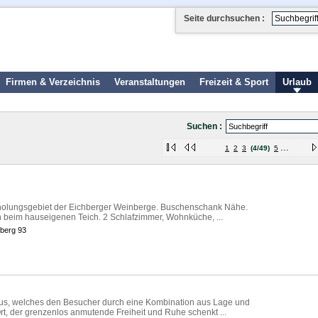
Seite durchsuchen :
Firmen & Verzeichnis
Veranstaltungen
Freizeit & Sport
Urlaub
Suchen :
...
1
2
3
(4/49)
5
 Erholungsgebiet der Eichberger Weinberge. Buschenschank Nähe.
n beim hauseigenen Teich. 2 Schlafzimmer, Wohnküche, ...
hberg 93
haus, welches den Besucher durch eine Kombination aus Lage und
Ort, der grenzenlos anmutende Freiheit und Ruhe schenkt ...