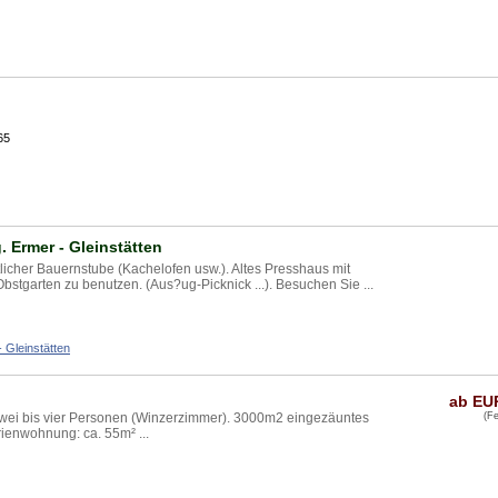
65
. Ermer - Gleinstätten
icher Bauernstube (Kachelofen usw.). Altes Presshaus mit
bstgarten zu benutzen. (Aus?ug-Picknick ...). Besuchen Sie ...
 Gleinstätten
ab EUR
zwei bis vier Personen (Winzerzimmer). 3000m2 eingezäuntes
(F
rienwohnung: ca. 55m² ...