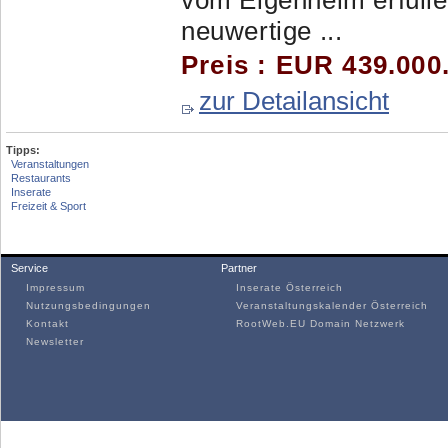
vom Eigenheim erfülle
neuwertige ...
Preis : EUR 439.000
zur Detailansicht
Tipps:
Veranstaltungen
Restaurants
Inserate
Freizeit & Sport
Service
Partner
Impressum
Inserate Österreich
Nutzungsbedingungen
Veranstaltungskalender Österreich
Kontakt
RootWeb.EU Domain Netzwerk
Newsletter