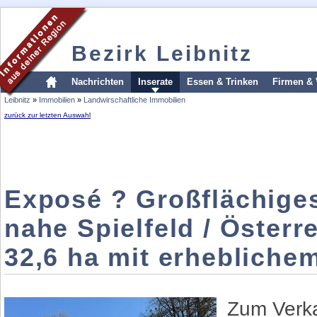
Bezirk Leibnitz
Nachrichten
Inserate
Essen & Trinken
Firmen & 
Leibnitz
»
Immobilien
»
Landwirschaftliche Immobilien
zurück zur letzten Auswahl
Exposé ? Großflächige
nahe Spielfeld / Österr
32,6 ha mit erhebliche
Zum Verka