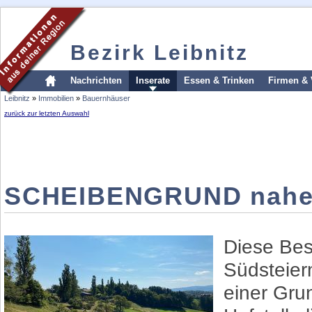
Bezirk Leibnitz
Nachrichten
Inserate
Essen & Trinken
Firmen & 
Leibnitz
»
Immobilien
»
Bauernhäuser
zurück zur letzten Auswahl
SCHEIBENGRUND nahe
Diese Beso
Südsteier
einer Gru