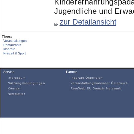
Kinderernährungspädag
Jugendliche und Erwac
zur Detailansicht
Tipps:
Veranstaltungen
Restaurants
Inserate
Freizeit & Sport
Service
Partner
Impressum
Inserate Österreich
Nutzungsbedingungen
Veranstaltungskalender Österreich
Kontakt
RootWeb.EU Domain Netzwerk
Newsletter