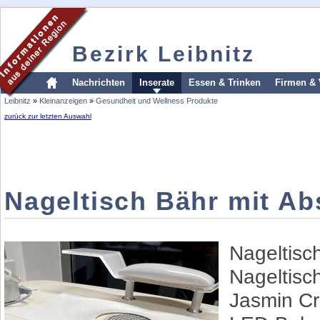
Bezirk Leibnitz
Nachrichten
Inserate
Essen & Trinken
Firmen & 
Leibnitz
»
Kleinanzeigen
»
Gesundheit und Wellness Produkte
zurück zur letzten Auswahl
Nageltisch Bähr mit A
Nageltisc
Nageltis
Jasmin Cr